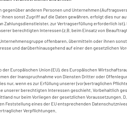
en gegenüber anderen Personen und Unternehmen (Auftragsvera
r ihnen sonst Zugriff auf die Daten gewähren, erfolgt dies nur au
 Zahlungsdienstleister, zur Vertragserfüllung erforderlich ist),
nserer berechtigten Interessen (z.B. beim Einsatz von Beauftrag
nternehmensgruppe offenbaren, übermitteln oder ihnen sonst 
teresse und darüberhinausgehend auf einer den gesetzlichen V
halb der Europäischen Union (EU), des Europäischen Wirtschaftsr
hmen der Inanspruchnahme von Diensten Dritter oder Offenlegun
s nur, wenn es zur Erfüllung unserer (vor)vertraglichen Pflichte
ge unserer berechtigten Interessen geschieht. Vorbehaltlich ges
ittland nur beim Vorliegen der gesetzlichen Voraussetzungen. D.h
ten Feststellung eines der EU entsprechenden Datenschutzniveaus 
ertraglicher Verpflichtungen.