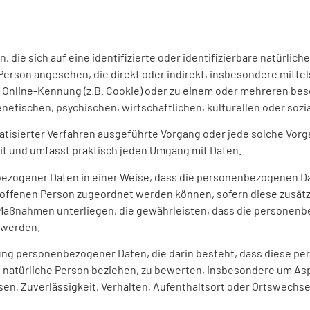
 die sich auf eine identifizierte oder identifizierbare natürlic
he Person angesehen, die direkt oder indirekt, insbesondere mi
 Online-Kennung (z.B. Cookie) oder zu einem oder mehreren bes
etischen, psychischen, wirtschaftlichen, kulturellen oder sozia
tomatisierter Verfahren ausgeführte Vorgang oder jede solche V
it und umfasst praktisch jeden Umgang mit Daten.
ezogener Daten in einer Weise, dass die personenbezogenen Da
troffenen Person zugeordnet werden können, sofern diese zusät
aßnahmen unterliegen, die gewährleisten, dass die personenbez
 werden.
beitung personenbezogener Daten, die darin besteht, dass dies
e natürliche Person beziehen, zu bewerten, insbesondere um Asp
sen, Zuverlässigkeit, Verhalten, Aufenthaltsort oder Ortswechse