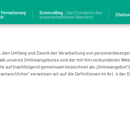
& Formatierung
ScienceBlog
– Das Einmaleins des
Zitatio
it
wissenschaftlichen Arbeitens
Art, den Umfang und Zweck der Verarbeitung von personenbezoge
alb unseres Onlineangebotes und der mit ihm verbundenen Webs
file auf (nachfolgend gemeinsam bezeichnet als „Onlineangebot“)
Verantwortlicher“ verweisen wir auf die Definitionen im Art. 4 d