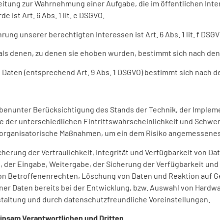
eitung zur Wahrnehmung einer Aufgabe, die im öffentlichen Inte
 ist Art. 6 Abs. 1 lit. e DSGVO.
ung unserer berechtigten Interessen ist Art. 6 Abs. 1 lit. f DSGV
ls denen, zu denen sie ehoben wurden, bestimmt sich nach den
Daten (entsprechend Art. 9 Abs. 1 DSGVO) bestimmt sich nach de
abenunter Berücksichtigung des Stands der Technik, der Implem
der unterschiedlichen Eintrittswahrscheinlichkeit und Schwere
d organisatorische Maßnahmen, um ein dem Risiko angemessenes
rung der Vertraulichkeit, Integrität und Verfügbarkeit von Da
s, der Eingabe, Weitergabe, der Sicherung der Verfügbarkeit un
on Betroffenenrechten, Löschung von Daten und Reaktion auf G
er Daten bereits bei der Entwicklung, bzw. Auswahl von Hardw
taltung und durch datenschutzfreundliche Voreinstellungen.
insam Verantwortlichen und Dritten