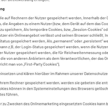
ung
 die auf Rechnern der Nutzer gespeichert werden. Innerhalb de
u, die Angaben zu einem Nutzer (bzw. dem Gerät auf dem das Coo
u speichern. Als temporäre Cookies, bzw. „Session-Cookies“ od
zer ein Onlineangebot verlässt und seinen Browser schließt. In 
tatus gespeichert werden. Als „permanent“ oder „persistent“ w
 kann z.B. der Login-Status gespeichert werden, wenn die Nutz
der Nutzer gespeichert werden, die für Reichweitenmessung o
 die von anderen Anbietern als dem Verantwortlichen, der das 
icht man von „First-Party Cookies“).
insetzen und klären hierüber im Rahmen unserer Datenschutzer
f ihrem Rechner gespeichert werden, werden sie gebeten die e
ookies können in den Systemeinstellungen des Browsers gelösch
tes führen.
 zu Zwecken des Onlinemarketing eingesetzten Cookies kann bei e