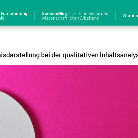
& Formatierung
ScienceBlog
– Das Einmaleins des
Zitatio
it
wissenschaftlichen Arbeitens
sdarstellung bei der qualitativen Inhaltsanaly