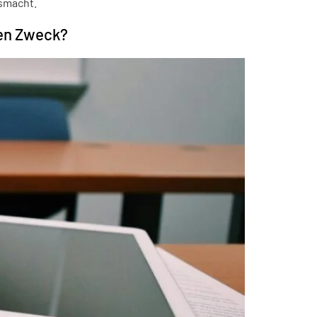
usmacht.
hen Zweck?