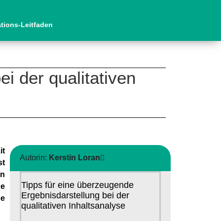
ations-Leitfaden
i der qualitativen
it
Autorin:
Kerstin Loran
st
en
Tipps für eine überzeugende
de
Ergebnisdarstellung bei der
se
qualitativen Inhaltsanalyse