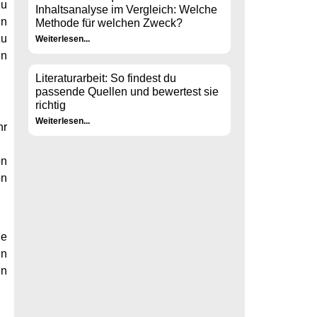
zu
Inhaltsanalyse im Vergleich: Welche
en
Methode für welchen Zweck?
zu
Weiterlesen...
en
Literaturarbeit: So findest du
passende Quellen und bewertest sie
richtig
Weiterlesen...
hr
on
on
ie
en
en