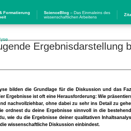
 & Formatierung
ScienceBlog
– Das Einmaleins des
Zit
beit
wissenschaftlichen Arbeitens
lyse
ugende Ergebnisdarstellung be
lyse bilden die Grundlage für die Diskussion und das Faz
der Ergebnisse ist oft eine Herausforderung: Wie präsentier
nd nachvollziehbar, ohne dabei zu sehr ins Detail zu geh
e ordnest du deine Ergebnisse sinnvoll in die bestehen
u, wie du die Ergebnisse deiner qualitativen Inhaltsanaly
die wissenschaftliche Diskussion einbindest.